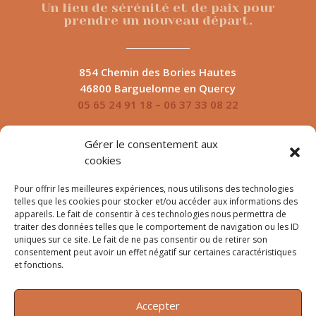
Un lieu de sérénité et de paix pour
prendre un nouveau départ.
854 Chemin des Bories Hautes
46800 Barguelonne en Quercy
05 65 24 91 18 –
06 37 33 08 22
Gérer le consentement aux
© 2026 Tous droits réservés Cures Les Bories
cookies
Pour offrir les meilleures expériences, nous utilisons des technologies
telles que les cookies pour stocker et/ou accéder aux informations des
appareils. Le fait de consentir à ces technologies nous permettra de
traiter des données telles que le comportement de navigation ou les ID
uniques sur ce site. Le fait de ne pas consentir ou de retirer son
consentement peut avoir un effet négatif sur certaines caractéristiques
et fonctions.
Jours & Heures d’ouverture :
Accepter
Du lundi au dimanche de 8:00 à 19:00