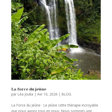
La force du jeûne
par
Léa Joulia
|
Avr 10, 2026
|
BLOG
La Force du Jeûne : Le Jeûne cette thérapie incroyable
que nous avons tous en nous: Nous sommes une