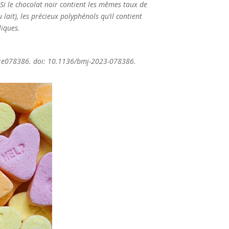
Si le chocolat noir contient les mêmes taux de
lait), les précieux polyphénols qu’il contient
liques.
;387:e078386. doi: 10.1136/bmj-2023-078386.