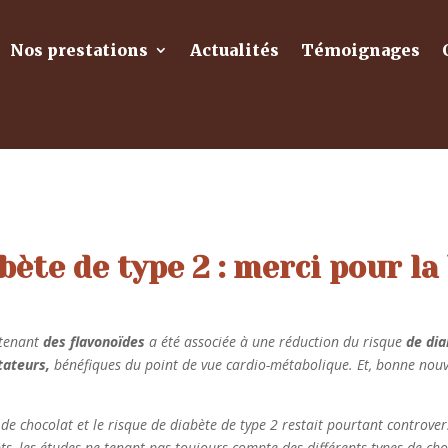
Nos prestations
Actualités
Témoignages
bète de type 2 : merci pour la
ntenant
des flavonoïdes
a été associée à une réduction du risque
de dia
tateurs,
bénéfiques du point de vue cardio-métabolique. Et, bonne nouv
de chocolat et le risque de diabète de type 2 restait pourtant controver
ts, les études ne tenant pas toujours compte des différents types de 