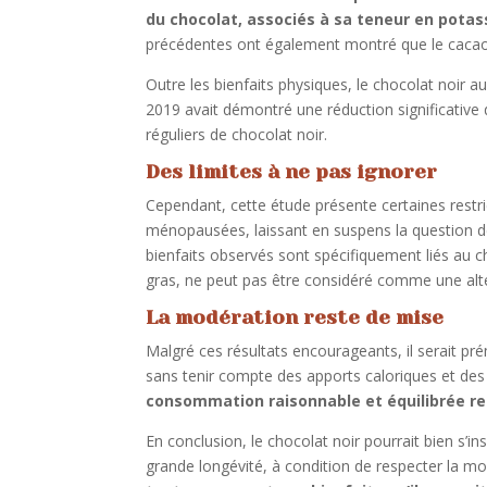
du chocolat, associés à sa teneur en pota
précédentes ont également montré que le caca
Outre les bienfaits physiques, le chocolat noir a
2019 avait démontré une réduction significativ
réguliers de chocolat noir.
Des limites à ne pas ignorer
Cependant, cette étude présente certaines rest
ménopausées, laissant en suspens la question de
bienfaits observés sont spécifiquement liés au ch
gras, ne peut pas être considéré comme une alte
La modération reste de mise
Malgré ces résultats encourageants, il serait 
sans tenir compte des apports caloriques et des b
consommation raisonnable et équilibrée res
En conclusion, le chocolat noir pourrait bien s’in
grande longévité, à condition de respecter la m