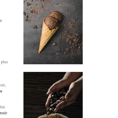
de
s
 plus
oir,
ne
plus
noir