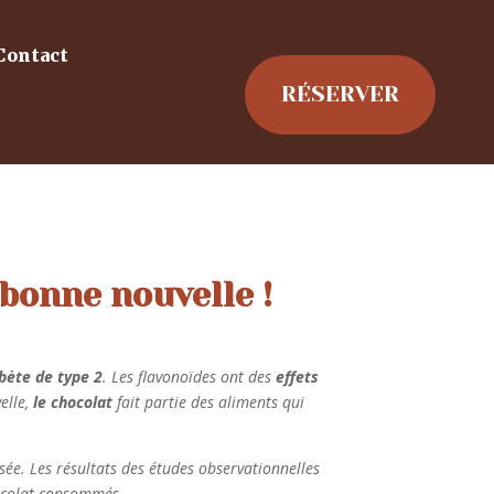
Contact
RÉSERVER
 bonne nouvelle !
bète de type 2
. Les flavonoïdes ont des
effets
elle,
le chocolat
fait partie des aliments qui
sée. Les résultats des études observationnelles
chocolat consommés.