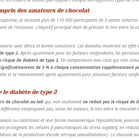
compris des amateurs de chocolat
spective, et incluant plus de 110 000 participants de 3 vastes cohortes 
de l’inclusion. L’objectif principal était de préciser le lien entre la 
avourer avec délice et bonne conscience. Les données montrent en effet
de type 2.
Après ajustement pour les facteurs confondants, les perso
u risque de diabète de type 2.
En comparaison avec ceux qui n’en con
t significativement de 3 % à chaque consommation supplémentaire p
bète et se maintiennent après ajustements pour plusieurs facteurs confo
 le diabète de type 2
rs de chocolat au lait
qui, non seulement
ne réduit pas le risque de 
 différence n’expliquant pas, selon les auteurs, le lien entre le chocolat
vanols ou catéchines et leur forme monomérique l’épicatéchine, pourraie
i, en protégeant les cellules β pancréatiques du stress oxydatif, en rédui
ation de la production d’acide nitrique (vasodilatateur). Le chocolat au 