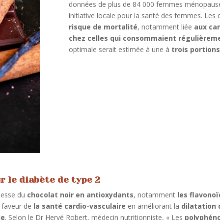
données de plus de 84 000 femmes ménopausées
initiative locale pour la santé des femmes. Le
risque de mortalité
, notamment liée
aux can
chez celles qui consommaient régulièreme
optimale serait estimée à une à
trois portio
r le diabète de type 2
chesse du
chocolat noir en antioxydants
, notamment
les flavono
 faveur de
la santé cardio-vasculaire
en améliorant la
dilatation
le
. Selon le Dr Hervé Robert, médecin nutritionniste, « Les
polyphéno