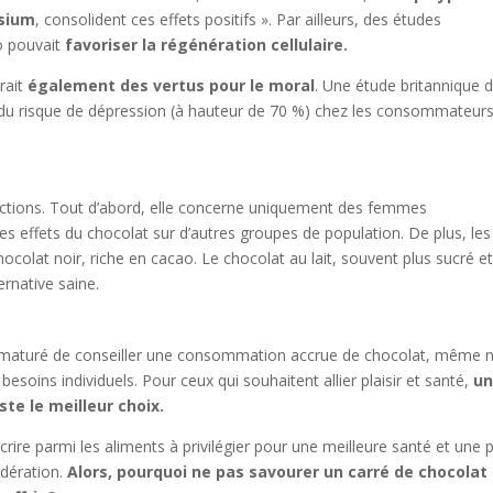
ssium
, consolident ces effets positifs ». Par ailleurs, des études
o pouvait
favoriser la régénération cellulaire.
urait
également des vertus pour le moral
. Une étude britannique 
e du risque de dépression (à hauteur de 70 %) chez les consommateur
rictions. Tout d’abord, elle concerne uniquement des femmes
s effets du chocolat sur d’autres groupes de population. De plus, les
ocolat noir, riche en cacao. Le chocolat au lait, souvent plus sucré et
rnative saine.
prématuré de conseiller une consommation accrue de chocolat, même n
esoins individuels. Pour ceux qui souhaitent allier plaisir et santé,
u
te le meilleur choix.
scrire parmi les aliments à privilégier pour une meilleure santé et une 
odération.
Alors, pourquoi ne pas savourer un carré de chocolat 