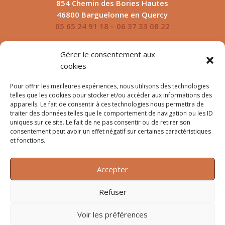
854 Chemin des Bories Hautes
46800 Barguelonne en Quercy
05 65 24 91 18 –
06 37 33 08 22
Gérer le consentement aux
© 2026 Tous droits réservés Cures Les Bories
cookies
Pour offrir les meilleures expériences, nous utilisons des technologies
telles que les cookies pour stocker et/ou accéder aux informations des
appareils. Le fait de consentir à ces technologies nous permettra de
traiter des données telles que le comportement de navigation ou les ID
uniques sur ce site. Le fait de ne pas consentir ou de retirer son
consentement peut avoir un effet négatif sur certaines caractéristiques
et fonctions.
Jours & Heures d’ouverture :
Accepter
Du lundi au dimanche de 8:00 à 19:00
Refuser
Voir les préférences